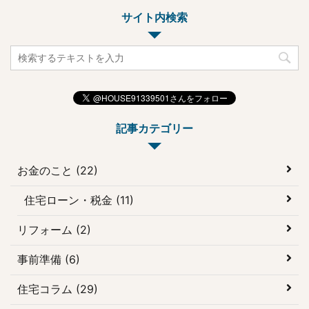
略される各種構造計算や
思います。 書斎は１畳ほ
サイト内検索
材料強度を確認している
どのスペースがあれば十
ため、強い家を実現し、
分なので、無理な設計を
安心して暮らせる家であ
することなく作れるのも
る証のひとつ。 知れば知
魅力です。 この記事では
るほど魅力が湧いてくる
書斎の施工例や設計のポ
と思います。 その一方
イント、メリット・デメ
で、建築費用が高くなる
リットなどを解説し ...
記事カテゴリー
などのデメリットも ...
お金のこと (22)
住宅ローン・税金 (11)
リフォーム (2)
事前準備 (6)
住宅コラム (29)