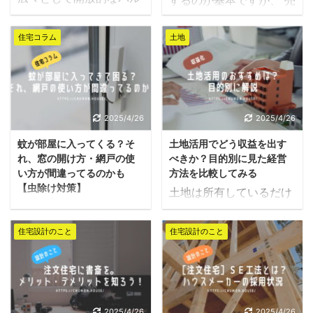
きないので、慎重に選ぶ
欠陥であり、回避すべき
コニーがあると洗濯物や
却後にどれくらい税金が
必要があります。 この
問題です。 家は生涯で
BBQなどの娯楽が捗りま
掛かるのか？ を知りたい
記事では、陸屋根につい
最も高いお買い物ですの
住宅コラム
土地
すよね。 そのため、住宅
という方は多いと思いま
ての特徴からメリット・
で、欠陥住宅を作ってし
メーカーは様々なバルコ
す。 土地売却は莫大な税
デメリットについて分か
まうことだけは何として
ニーの提案をしてくれま
金がかかりますが、一定
りやすく紹介します。 こ
も避けなければなりませ
す。 通常のベランダでは
の条件によっては税金を
れから注文住宅を検討し
ん。 注文住宅で起こりう
広さや日当たりに限界が
払わずに売却できる節税
2025/4/26
2025/4/26
ている方はぜひ参考にし
る欠陥について、種類・
あるので、もう少し自由
対策があります。 売るべ
てください。 陸屋根と
原因・対処法など詳しく
蚊が部屋に入ってくる？そ
土地活用でどう収益を出す
に使いたいならルーフバ
きかどうかを検討する前
は？ 陸屋根とは、勾配の
解説します。 新築で起こ
れ、窓の開け方・網戸の使
べきか？目的別に見た経営
ルコニーを検討するのが
に知っておきたい「土地
な ...
りやす ...
い方が間違ってるのかも
方法を比較してみる
オススメです。 本記事で
売却の税金と節税対策」
【虫除け対策】
土地は所有しているだけ
は注文住宅で人気のルー
についてご紹介します。
網戸を閉めているのにナ
で固定資産税・都市計画
フバルコニーについて、
この記事で分かること 土
ゼが家の中に蚊がいる、
税といった税金がかかる
詳しく解説をします。 ル
住宅設計のこと
住宅設計のこと
地売却でかかる税金の仕
という経験をしたことが
ため、活用しなければ負
ーフバルコニーとは下階
組み 支払う税金の計算例
あると思います。 寝室に
の資産となります。 です
屋根部分に作られたスペ
特別控除の方法 税金を納
蚊がいたら睡眠そのもの
ので、多くの方が土地を
ース ルーフバルコニー
付する方法 土地売却時に
に大きなストレスとなり
活用して収益化をしたい
は、下に部屋がある場所
課される税金 土地売却に
ますよね。 虫が本当に嫌
とお考えでしょう。 所有
2025/4/26
2025/4/26