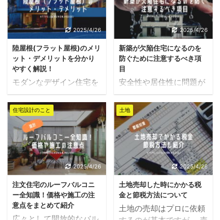
す。 本記事では注文住宅
いて用途はさまざまで
ます。 この記事で注文住
えると、最低でも人間2
における仏壇の考え方
す。 注文住宅は自由な間
宅に屋上を取り入れる際
人がストレスなく行き交
と、仏間設計のポイント
取りを作れるのが魅力で
2025/4/26
2025/4/26
のメリット・デメリッ
える空間である必要があ
を解説します。 ※本記事
すが、洗面所はLDKに比
ト、ならびに注意点を解
ります。 標準体型の人
陸屋根(フラット屋根)のメリ
新築が欠陥住宅になるのを
の情報は宗教・宗派ご
べて軽視されがちかと思
説します。 屋上を作る
間の幅が ...
ット・デメリットを分かり
防ぐために注意するべき項
と、諸説あるうちの一説
います。 ただし設計士の
3つのメリ ...
やすく解説！
目
に基づいて作成しており
考えはそうではありませ
モダンなデザイン住宅を
安全性や居住性に問題が
ます。 【大前提】仏間は
ん。生活基盤となる水回
建てるなら、フラットな
ある住宅を「欠陥住宅」
洋室でも問題ない 仏間と
りの設計は、LDKよりも
陸屋根を選ぶ方が多いで
と呼びます。 主に耐震性
聞くと和室のイメージが
重要かつ難しい設計にな
住宅設計のこと
土地
すね。 海外の豪邸やミッ
や快適性に問題がある住
強いですが、実は必ずし
るため、非常に気を使う
ドセンチュリー感がある
宅を指す言葉なので、仕
も和室である必要はあり
ポイントです。 水回りに
ため、デザイン次第で高
上がりが悪かったり傷が
ません。 近年では洋室に
はキッチン、バスがメイ
級感を演出できるのが利
ついていたりする程度で
合うデザインの仏壇・仏
ンですが、洗面所も重要
点です。 そんな陸屋根を
は欠陥住宅といえませ
2025/4/26
2025/4/26
具も多く販売されてお
な場所の１つ。そんな洗
選ぶなら、メリットとデ
ん。 ですが理想の住宅を
り、仏間＝和室というの
面所について、最適な設
注文住宅のルーフバルコニ
土地売却した時にかかる税
メリットを知らなければ
期待していた建築主から
は世間的にも古いイメー
計をするためのポイント
ー全知識！価格や施工の注
金と節税方法について
なりません。 屋根は後に
したら、どれだけ軽微な
ジであることが窺えま
を詳しく紹介します。 ...
意点をまとめて紹介
土地の売却はプロに依頼
なって交換することがで
不具合であろうとそれは
す。 ...
広々として開放的なバル
するのが基本ですが、 売