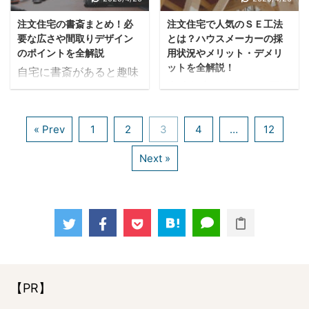
に設けられたバルコニー
は３つの税金がかかりま
い・・・という方にした
している土地を有効活用
のことをいいます。 ルー
す 所得税 住民税 印紙税
注文住宅の書斎まとめ！必
注文住宅で人気のＳＥ工法
ら大きな悩みのタネです
したい 売り出してる土地
フテラス・ルーフガーデ
...
要な広さや間取りデザイン
とは？ハウスメーカーの採
よね。 さらに、小さな子
を購入して活用したい 税
ンといった別称 ...
のポイントを全解説
用状況やメリット・デメリ
どもは蚊に刺されただけ
金ばかり払い続けている
ットを全解説！
自宅に書斎があると趣味
で大きく腫れ上がったり
状況をなんとかしたい と
木造住宅で人気のSE工法
や仕事が捗りますよね。
するので、自宅の虫除け
にかく利益を出したい 土
は、大空間で開放的な間
特に男性なら「書斎」と
対策を考えるのは頭痛の
地活用の方法は沢山あり
取りを実現できます。 あ
いう空間そのものに憧れ
タネかと思います。 自
ますが、法令・自治制度
« Prev
1
2
3
4
…
12
まり聞き馴染みのない工
を抱く方も多いのではな
宅に蚊が入ってくる大き
や申請・許可など、クリ
法かもしれませんが、大
いでしょうか。 個人の時
Next »
な原因は、窓と網戸の閉
アしなければならない条
手ハウスメーカーを始
間が欲しい、プライベー
め方に問題があることで
件が数多く存在します。
め、多くの住宅ビルダー
ト空間が欲しい、または
す。 そもそも網戸は虫の
この記事では、土地活用
が採用している工法のひ
書物の収納場所としても
侵入を防ぐものですが、
を検討している方に向
とつです。 各社ハウスメ
重宝するでしょう。 ま
使い方を間違えてしまう
け、その土地ができる収
ーカーは、SE工法という
た、昨今では在宅ワーク
と蚊は簡単に侵入できま
益化の方法をご ...
名称ではなく独自の名称
が見直されていることな
す。 ...
で呼ぶため、聞き馴染み
ど、自宅で仕事ができる
がないのかもしれませ
環境を作っておくことの
【PR】
ん。 SE工法は、本来省
メリットは多大にあると