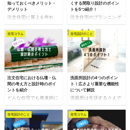
知っておくべきメリット・
くする間取り設計のポイン
デメリット
トを5つ紹介！
注文住宅に屋上を作れ
注文住宅のプランニング
ば、居住空間にアウトド
は玄関を置くところから
アスペースを併設できま
始まります。 玄関の位置
住宅コラム
住宅設計のこと
す。 とりわけ、狭小住宅
や向きは、土地の形状や
やフラット屋根の住宅を
前面道路によってある自
検討している方なら、屋
然と決まってしまうため
上を作る可能性があるの
です。 注文住宅の玄関の
ではないでしょうか。 ベ
設計について、本記事で
2025/4/26
2025/4/26
ランダ代わりとして使う
詳しく紹介します。 広
注文住宅における仏壇・仏
洗面所設計の4つのポイン
だけでなく、非日常空間
さは最低でも１畳(3.31
間の考え方と設計時のポイ
ト！広さより重要な機能性
のテラス空間としても使
㎡)必要！大切なのは出
ントを紹介
について解説
えるため、想像するだけ
入りのしやすさ 玄関にお
どんな住宅でも将来的に
洗面所は生活するうえで
でもワクワクしますよ
いて重要なのは使いやす
は仏壇と、それを置くた
必要不可欠な空間。朝起
ね。 その反面、屋上はメ
さ、すなわち「出入りの
めの仏間が必要になるた
きてからの洗顔や歯磨
ンテナンスの手間や転落
しやすさ」です。 家族同
住宅設計のこと
住宅コラム
め、新築時から意識して
き、鏡を見ながら化粧を
の危険性もあるため、十
士の帰宅・外出のタイミ
おくことがおすすめで
するなど、日常生活にお
分に検討する必要があり
ングが重なる可能性を考