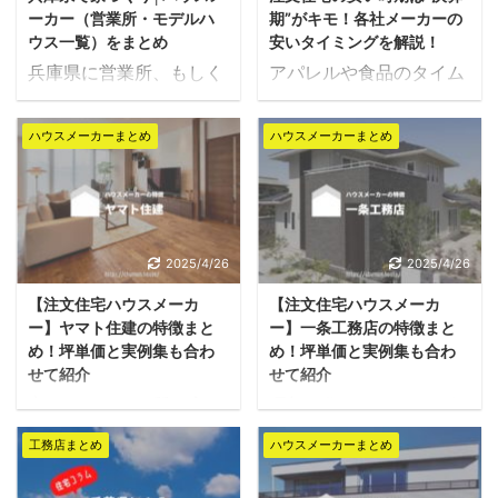
ーカー（営業所・モデルハ
期”がキモ！各社メーカーの
ウス一覧）をまとめ
安いタイミングを解説！
兵庫県に営業所、もしく
アパレルや食品のタイム
はモデルハウスがあるハ
セールのように、住宅に
ウスメーカーを一覧で紹
も安いタイミングがあり
ハウスメーカーまとめ
ハウスメーカーまとめ
介します。 県内で施工を
ます。 新築にかかる費用
お考えの方は是非参考に
を抑えるなら、契約のタ
してみてください。 ハウ
イミングをしっかりと見
スメーカーとの打ち合わ
極めるべきです。 住宅を
せは、基本的に営業所か
安く建てられる時期につ
2025/4/26
2025/4/26
モデルハウス（住宅展示
いて、本記事で詳しく解
【注文住宅ハウスメーカ
【注文住宅ハウスメーカ
場含め）の中で行うのが
説します。 ハウスメー
ー】ヤマト住建の特徴まと
ー】一条工務店の特徴まと
一般的ですので、なるべ
カーごとの決算期前がね
め！坪単価と実例集も合わ
め！坪単価と実例集も合わ
くご自宅の近くに営業所
らい目！ 住宅が安く購入
せて紹介
せて紹介
があるハウスメーカーを
できる時期は各ハウスメ
家づくりでは、質の高い
理想の住まいづくりに向
おすすめします。 特に大
ーカーや工務店ごとの決
住宅をローコストで建て
けて、高品質の家をでき
手ハウスメーカーの場合
算期前です。 建設業に関
工務店まとめ
ハウスメーカーまとめ
たいという方が多いです
れば低価格で建てたい、
は、県内に数多くのモデ
わらず、企業は決算期の
が、ハイグレードな住宅
という方も多いのではな