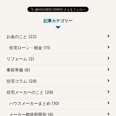
ームの魅力やこだわり、
木が持つメリットを活か
坪単価や実例まで詳しく
した住まいづくりを行っ
解説していきます。 複
ています。 木の魅力を最
記事カテゴリー
数社ハウスメーカーから
大限に活かしたデザイン
「カタログ・間取り図・
はもちろん、環境に配慮
見積もり」を取り寄せた
している木造注文住宅を
お金のこと (22)
い方は、一括サービスの
実現させてきました。 今
住宅ローン・税金 (11)
提供を受けることができ
回は大手ハウスメーカ
る「 ...
ー・住友林業の特徴 ...
リフォーム (2)
事前準備 (6)
住宅コラム (29)
住宅メーカーのこと (29)
ハウスメーカーまとめ (10)
メーカー都道府県別 (9)