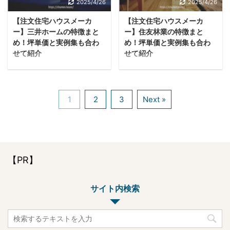
わせは、基本的に営業所
2025/4/26
2025/4/26
は、一括サービスの提供
ナソニックホームズのこ
計力に定評のある大手メ
かモデルハウス（住宅展
を受けることができる
だわりから坪単価・実例
【注文住宅ハウスメーカ
【注文住宅ハウスメーカ
ーカーです。 ミサワホー
示場含め）の中で行うの
「タウンライフ」を活用
集まで詳しく紹介してい
ー】三井ホームの特徴まと
ー】住友林業の特徴まと
ムは土地の制約やライフ
が一般的ですので、なる
してみてくださいね。
きます！ 複数社ハウス
め！坪単価と実例集も合わ
め！坪単価と実例集も合わ
ステージの変化に対応し
べくご自宅の近くに営業
...
...
せて紹介
せて紹介
ながら、快適な暮らしづ
所があるハウスメーカー
日本における２×４(ツー
木造注文住宅は、鉄骨や
くりを実現させてきまし
をおすすめします。 特に
バイフォー)工法のオー
RC造よりも耐震性や耐
た。 この記事では、ミサ
大手ハウスメーカーの場
プン化とともに創業した
久性に劣るのでは？とい
ワホームの特徴から坪単
合は、県内に数多くのモ
1
2
3
Next »
ハウスメーカー・三井ホ
うイメージをお持ちの方
価・実例までその魅力を
デルハウスを構えていま
ーム。 ２×４とは柱や梁
も多いのではないでしょ
詳しく解説します！ 複
すので、住宅展示場に初
の代わりに壁を組んで強
うか。 1000年以上たた
数社ハウスメーカーから
めて訪れる予定の方はご
度を出す枠組壁工法のこ
ずむ神社仏閣があるよう
「カタログ・間取り図・
自宅に近い展示場から訪
と。 三井ホームはエコを
に、維持管理がしっかり
見積もり」を取り寄せた
【PR】
れてみるとよいでしょ
デザインする暮らしや、
と行われていれば木の家
い方は、一括サービスの
う。 希望施工エリアに対
オーダーメイドデザイン
は長く住むことができま
提供を受けることができ
応した住宅メーカー・ ...
サイト内検索
といった快適で安心安全
す。 木造注文住宅メーカ
る「タ ...
な住まいづくりを提案す
ーである住友林業では、
ることを得意としていま
耐震・断熱・耐久の３つ
す。 この記事では三井ホ
の独自テクノロジーと、