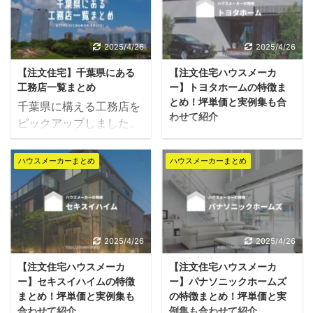
ルハウスを構えています
前に少しでも売り上げを
を建てようと思うとどう
いでしょうか。 大手のハ
ので、住宅展示場に初め
伸ばそうと画策するの
してもコストがかかって
ウスメーカーの場合、品
て訪れる予定の方はご自
で、住宅を安く購入する
しまいます。 ローコスト
質をこだわるとどうして
2025/4/26
2025/4/26
宅に近い展示場から訪れ
ならハウスメーカー・工
で資産価値の高い家を作
も価格も高くなり実現す
てみるとよいでしょう。
務店ごとの決算期を把握
【注文住宅】千葉県にある
【注文住宅ハウスメーカ
りたいなら、ハウスメー
るのが難しいですよね。
希望施工エリアに対応し
しておくと良いでしょ
工務店一覧まとめ
ー】トヨタホームの特徴ま
カー選びが重要です。 ヤ
一条工務店は高いテクノ
た住宅メーカー・工 ...
う。 & ...
とめ！坪単価と実例集も合
千葉県に構える工務店を
マト住建は世界基準の住
ロジーとデザイン力を兼
わせて紹介
ピックアップしました。
宅づくりを実現するため
ね揃えながら、高品質低
トヨタ自動車の住宅部門
市別に分けてまとめてい
に、「長寿命、広い、高
価格で商品提供ができる
から独立したトヨタホー
ますが、多くの工務店で
性能、低価格」を目指し
よう努めているハウスメ
ハウスメーカーまとめ
ハウスメーカーまとめ
ムは、自動車づくりのノ
は近隣エリアに対応して
ているハウスメーカーで
ーカー。 他の大手ハウス
ウハウや技術力を活かし
るので、合わせて近隣の
す。広告費を抑え、その
メーカーとはちょっと異
ながら、強靭な家づくり
工務店もチェックしてみ
分を住宅性能技術に還元
なるこだわりの住まいづ
を実現させてきました。
てください。 地場の風土
しています。 今回は、ヤ
くりを強みとするハウス
耐震を始め、自然災害に
をしっかりと理解してい
2025/4/26
2025/4/26
マト住建のこだわりや坪
メーカーと言えます。 大
強いだけではなく、ユニ
る地元工務店をお探しの
単価・実例まで詳しくま
手ハウスメーカー複数社
【注文住宅ハウスメーカ
【注文住宅ハウスメーカ
ット工法による大空間の
方は参考になるかと思い
とめました。 複数社ハウ
で悩みを抱える方は、一
ー】セキスイハイムの特徴
ー】パナソニックホームズ
間取りで自由な設計がで
ます！ ※当サイト「注文
スメーカーから「カタロ
条工務店を加えて検討し
まとめ！坪単価と実例集も
の特徴まとめ！坪単価と実
きる点も人気な理由の一
HOUSE」では、全国の
グ・間取り図・見積 ...
てみると考え方が変 ...
合わせて紹介
例集も合わせて紹介