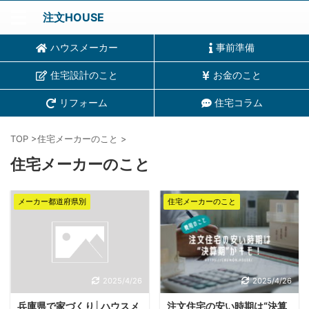
注文HOUSE
ハウスメーカー
事前準備
住宅設計のこと
お金のこと
リフォーム
住宅コラム
TOP
>
住宅メーカーのこと
>
住宅メーカーのこと
メーカー都道府県別
住宅メーカーのこと
2025/4/26
2025/4/26
兵庫県で家づくり│ハウスメ
注文住宅の安い時期は“決算