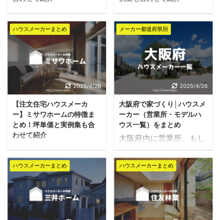
つ。 今回はトヨタホーム
工務店情報を集めており
積水化学グループのハウ
パナソニックホームズ
の特徴から実例まで紹介
ます。掲載されてない会
スメーカー、セキスイハ
は、パナソニックグルー
します。 トヨタホームで
ハウスメーカーまとめ
メーカー都道府県別
社様がございましたらコ
イム。 「住・社会のイン
プの総合住宅メーカーで
家を建てたい！どのよう
チラまでご連絡くださ
フラ創造」と「ケミカル
す。 2018年にパナホー
なこだわりがあるのか知
い。 千葉県の工務店一覧
ソリューション」の開拓
ム株式会社から社名を変
りたい！という方はぜひ
千葉市 マツシタホーム
を続け、暮らしと地球環
更し、パナソニックの完
参考にしてください。 複
トミオ TIMBER YARD
境に貢献しています。 最
全子会社として住空間事
2025/4/26
2025/4/26
数社ハウスメーカーから
D'S STYLE スタジオ・
先端の性能や手厚いサポ
業の拡大を担うことにな
「カタログ・間取り図・
チッ ...
【注文住宅ハウスメーカ
大阪府で家づくり│ハウスメ
ート力を考え、安心安全
りました。 電機メーカー
見積もり」を取り寄せた
ー】ミサワホームの特徴ま
ーカー（営業所・モデルハ
な未来の住まいづくりと
のグループというだけあ
い方は、一括サービスの
とめ！坪単価と実例集も合
ウス一覧）をまとめ
を目指すハウスメーカ
って、IoTや省エネ技術
提供を受けることが ...
わせて紹介
大阪府内に営業所、もし
ー。 今回は、セキスイハ
と言った先進テクノロジ
「住まいを通じて生涯の
くはモデルハウスがある
イムの特徴から坪単価・
ーに定評があり、IoTの
おつきあい」をコンセプ
ハウスメーカーを一覧で
実例まで詳しく紹介して
技術だけではなく、基本
ハウスメーカーまとめ
ハウスメーカーまとめ
トに、住宅設計・製造・
紹介します。 府内で施工
いきます！ 複数社ハウ
的な耐震・免震、ZEHに
販売・施工を行っている
をお考えの方は是非参考
スメーカーから「カタロ
も対応しているため災害
ハウスメーカーミサワホ
にしてみてください。 ハ
グ・間取り図・見積も
に強い家としても注目さ
ーム。 子育て環境や大収
ウスメーカーとの打ち合
り」を取り寄せたい方
れています。 今回は、パ
納空間、高いデザイン設