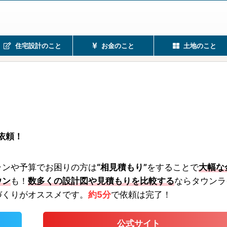
住宅設計のこと
お金のこと
土地のこと
依頼！
ランや予算でお困りの方は
“相見積もり”
をすることで
大幅な
ウン
も！
数多くの設計図や見積もりを比較する
ならタウンラ
づくりがオススメです。
約5分
で依頼は完了！
公式サイト