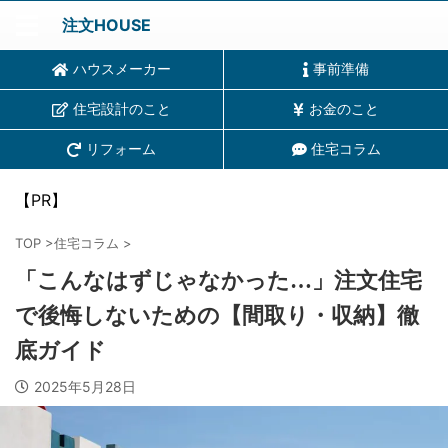
注文HOUSE
ハウスメーカー
事前準備
住宅設計のこと
お金のこと
リフォーム
住宅コラム
【PR】
TOP
>
住宅コラム
>
「こんなはずじゃなかった…」注文住宅
で後悔しないための【間取り・収納】徹
底ガイド
2025年5月28日