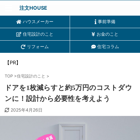
注文HOUSE
ハウスメーカー
事前準備
住宅設計のこと
お金のこと
リフォーム
住宅コラム
【PR】
TOP
>
住宅設計のこと
>
ドアを1枚減らすと約5万円のコストダウ
ンに！設計から必要性を考えよう
2025年4月26日