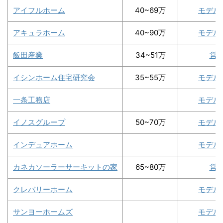
アイフルホーム
40~69万
モデル
アキュラホーム
40~90万
モデル
飯田産業
34~51万
営
イシンホーム住宅研究会
35~55万
モデル
一条工務店
モデル
イノスグループ
50~70万
モデル
インデュアホーム
モデル
カネカソーラーサーキットの家
65~80万
営
クレバリーホーム
モデル
サンヨーホームズ
モデル