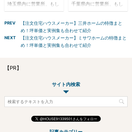
埼玉県内に営業所、もし
千葉県内に営業所、もし
紹介したのがきっかけ
所があるハウスメーカー
くはモデルハウスがある
くはモデルハウスがある
で、今も２０年以上に渡
をおすすめします。 特に
ハウスメーカーを一覧で
ハウスメーカーを一覧で
って紹介が続いている、
大手ハウスメーカーの場
PREV
【注文住宅ハウスメーカー】三井ホームの特徴まと
紹介します。 県内で施工
紹介します。 県内で施工
というお話には驚きを隠
合は、県内に数多くのモ
め！坪単価と実例集も合わせて紹介
をお考えの方は是非参考
をお考えの方は是非参考
せませんでした。 ご家族
デルハウスを構えていま
NEXT
【注文住宅ハウスメーカー】ミサワホームの特徴まと
にしてみてください。 ハ
にしてみてください。 ハ
から親族、友人からその
すので、住宅展示場に初
め！坪単価と実例集も合わせて紹介
ウスメーカーとの打ち合
ウスメーカーとの打ち合
親族へと、家族ぐるみで
めて訪れる予定の方はご
わせは、基本的に営業所
わせは、基本的に営業所
信頼される住宅メーカ
自宅に近い展示場から訪
かモデルハウス（住宅展
かモデルハウス（住宅展
ー。 生涯に渡る人との繋
れてみるとよいでしょ
示場含め）の中で行うの
示場含め）の中で行うの
【PR】
がりという点に関しては
う。 希望施工エリアに対
が一般的ですので、なる
が一般的ですので、なる
大手ハウスメーカーには
応した住宅メーカー・ ...
べくご自宅の近くに営業
べくご自宅の近くに営業
...
サイト内検索
所があるハウスメーカー
所があるハウスメーカー
をおすすめします。 特に
をおすすめします。 特に
大手ハウスメーカーの場
大手ハウスメーカーの場
合は、県内に数多くのモ
合は、県内に数多くのモ
デルハウスを構えていま
デルハウスを構えていま
すので、住宅展示場に初
すので、住宅展示場に初
めて訪れる予定の方はご
めて訪れる予定の方はご
記事カテゴリー