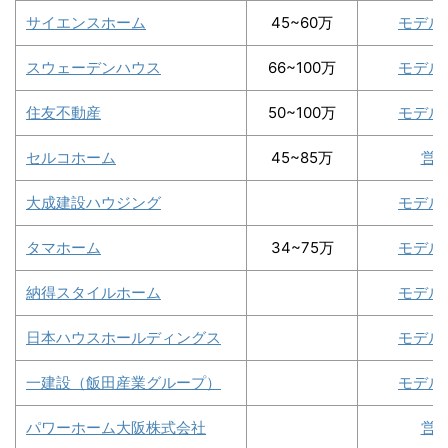
サイエンスホーム
45~60万
モデル
スウェーデンハウス
66~100万
モデル
住友不動産
50~100万
モデル
セルコホーム
45~85万
営
大成建設ハウジング
モデル
タマホーム
34~75万
モデル
納得スタイルホーム
モデル
日本ハウスホールディングス
モデル
一建設（飯田産業グループ）
モデル
パワーホーム大阪株式会社
営