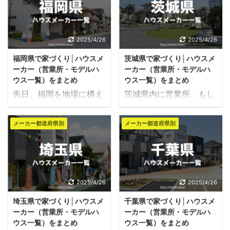
をお考えの方は是非参考
お考えの方は是非参考に
にしてみてください。 ハ
してみてください。 ハウ
ウスメーカーとの打ち合
スメーカーとの打ち合わ
わせは、基本的に営業所
せは、基本的に営業所か
2025/4/26
2025/4/26
かモデルハウス（住宅展
モデルハウス（住宅展示
福岡県で家づくり│ハウスメ
茨城県で家づくり│ハウスメ
示場含め）の中で行うの
場含め）の中で行うのが
ーカー（営業所・モデルハ
ーカー（営業所・モデルハ
が一般的ですので、なる
一般的ですので、なるべ
ウス一覧）をまとめ
ウス一覧）をまとめ
べくご自宅の近くに営業
くご自宅の近くに営業所
先日、福岡を地場に構え
茨城県内に営業所、もし
所があるハウスメーカー
があるハウスメーカーを
る住宅メーカーさんの取
くはモデルハウスがある
をおすすめします。 特に
おすすめします。 特に大
材で博多へ行ってきまし
ハウスメーカーを一覧で
大手ハウスメーカーの場
手ハウスメーカーの場合
メーカー都道府県別
メーカー都道府県別
た。 地場の住宅メーカー
紹介します。 県内で施工
合は、県内に数多くのモ
は、県内に数多くのモデ
は大手ハウスメーカーと
をお考えの方は是非参考
デルハウスを構えていま
ルハウスを構えています
違い、丁寧に家づくりを
にしてみてください。 ハ
すので、住宅展示場に初
ので、住宅展示場に初め
することで口コミでの評
ウスメーカーとの打ち合
めて訪れる予定の方はご
て訪れる予定の方はご自
判を上げており、人との
わせは、基本的に営業所
2025/4/26
2025/4/26
自宅に近い展示場から訪
宅に近い展示場から訪れ
つながりをとても大切に
かモデルハウス（住宅展
れてみるとよいでしょ
てみるとよいでしょう。
埼玉県で家づくり│ハウスメ
千葉県で家づくり│ハウスメ
している印象を強く受け
示場含め）の中で行うの
う。 希望施工エリアに対
希望施工エリアに対応し
ーカー（営業所・モデルハ
ーカー（営業所・モデルハ
ました。 とあるご家族さ
が一般的ですので、なる
応した住宅メーカー・ ...
た住宅メーカー・工 ...
ウス一覧）をまとめ
ウス一覧）をまとめ
まが友人にその工務店を
べくご自宅の近くに営業