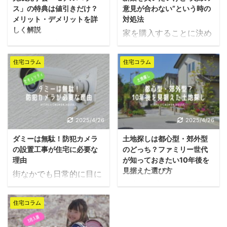
ス」の特典は値引きだけ？
意見が合わない”という時の
メリット・デメリットを詳
対処法
しく解説
家を購入することに決め
注文住宅が完成した後、
たとしても、夫婦の意見
入居までの数日間を「モ
が合わない場合って多々
住宅コラム
住宅コラム
デルハウス」として他人
ありますよね。 お互いの
に公開すると割引きして
希望条件が違い過ぎた
もらえる？という話を聞
り、理想の家がまったく
いたことがあるでしょう
違ったりと・・・ 特に注
か。 実はハウスメーカー
文住宅は自由に作れる
2025/4/26
2025/4/26
によって割引きを受ける
分、夫婦間での意見の違
ダミーは無駄！防犯カメラ
土地探しは都心型・郊外型
ことができる会社もあり
いが生まれたりするもの
の設置工事が住宅に必要な
のどっち？ファミリー世代
ますが、モデルハウスと
です。 住宅購入の決断と
理由
が知っておきたい10年後を
して“家を公開するかど
いうのは最悪の場合“離
見据えた選び方
街なかでも日常的に目に
うか？”は住宅メーカー
婚原因にもなりかねな
住宅を購入する上で最も
することが増えてきた
によって異なり、値引き
い”とも言われているの
難しい「土地選び」。 注
「防犯カメラ」。 最近で
があるかどうかも違うの
で、まずはお互い冷静に
住宅コラム
文住宅に限らず、建売住
は企業が経営する工場や
です。 ▶家の公開で値
なって話し合ってみるべ
宅やマンションでも同じ
店舗だけではなく、一般
引きがある？ 値引き 見