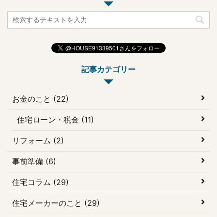
ングを誤ってしまうと保
...
育園、幼稚園、小学校な
どで「転園・転校」とい
う問題が起こってしまう
ので、家の完成日（引き
渡し日）を「３月」に設
記事カテゴリー
定するケースが多いのが
現実です。 4月の入園／
お金のこと (22)
入学に上手く合わせて３
月に引っ越すことができ
住宅ローン・税金 (11)
れば、転校せずに引っ越
...
リフォーム (2)
事前準備 (6)
住宅コラム (29)
住宅メーカーのこと (29)