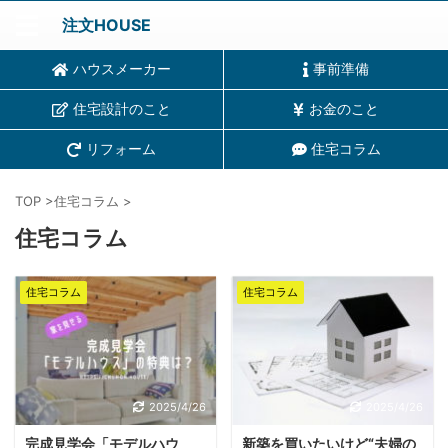
注文HOUSE
ハウスメーカー
事前準備
住宅設計のこと
お金のこと
リフォーム
住宅コラム
TOP
>
住宅コラム
>
住宅コラム
住宅コラム
住宅コラム
2025/4/26
2025/4/26
完成見学会「モデルハウ
新築を買いたいけど“夫婦の