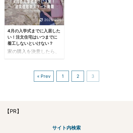
きですが、どうしても解
ことが言えますが、土地
住宅のあいだでも導入が
学できる人 ハウスメーカ
決できないという場合は
選びのミスは最も後悔す
広まっています。防犯カ
ー A社 ○ 誰でも可 ハウ
どうしたらよいでしょう
る条件の一つではないで
メラを設置することで、
2025/4/26
スメーカー B社 △ 同社
か。 そんな時は第三者の
しょうか。特に、購入を
どれほどの犯罪抑止効果
との契約者のみ ハウスメ
サポートがあると良いと
4月の入学式までに入居した
検討している段階（＝住
を得ることができるので
ーカー C社 ✕ 見学会 ...
言われていますが、この
い！注文住宅はいつまでに
宅知識がほぼないという
しょうか。 ダミーカメラ
記事では夫婦間の住宅価
着工しないといけない？
状態）で難しい土地選び
との違いとともに紹介し
値 ...
家の購入を決意したら、
をしなくてはならないの
ます。 なぜ防犯カメラ
次はいつ家を建てていつ
は大変なこと。 そこでま
が必要なのか？ 防犯カメ
引っ越すのか？というス
ず知っておきたいのが
ラの最大の目的は、犯罪
ケジュールが気になると
「都市型か郊外型の土地
や事件を未然に防ぐこと
« Prev
1
2
3
思います。 そのために
の違い」についての知
にあります。 防犯カメラ
は、そもそも家を建てる
識。 通勤の便や交通の利
の設置を確認すること
のはどれくらいの期間が
便性だけで選んでしまう
で、人は「誰かに見られ
必要なのか？ということ
のは非常にもったいない
ているかもしれない」と
が分かればスケジュール
です。 特に子育て世代の
【PR】
いう意識を持つようにな
が組めると思います。 特
ファミリー層には必ず知
り、窃盗などの犯罪を犯
にお子様がいるご家庭の
っておいてもらいたい点
そうとし ...
サイト内検索
場合、引っ越しのタイミ
もあり、また将来的に土