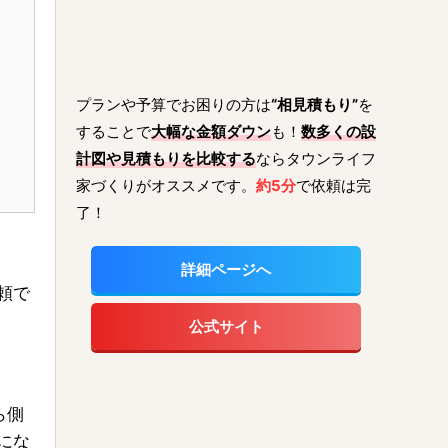
プランや予算でお困りの方は
“相見積もり”
を
することで
大幅な金額ダウン
も！
数多くの設
計図や見積もりを比較する
ならタウンライフ
家づくりがオススメです。
約5分
で依頼は完
了！
詳細ページへ
頼で
公式サイト
ら側
にな