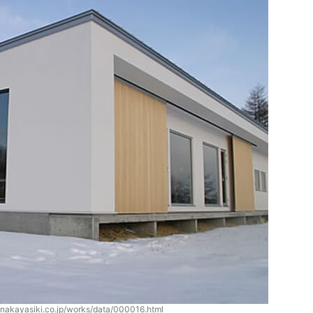
.nakayasiki.co.jp/works/data/000016.html