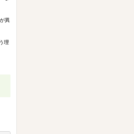
用が異
う理