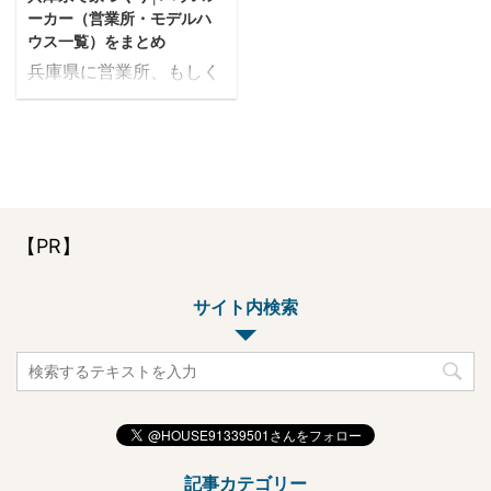
ーカー（営業所・モデルハ
ウス一覧）をまとめ
兵庫県に営業所、もしく
はモデルハウスがあるハ
ウスメーカーを一覧で紹
介します。 県内で施工を
お考えの方は是非参考に
してみてください。 ハウ
スメーカーとの打ち合わ
【PR】
せは、基本的に営業所か
モデルハウス（住宅展示
場含め）の中で行うのが
サイト内検索
一般的ですので、なるべ
くご自宅の近くに営業所
があるハウスメーカーを
おすすめします。 特に大
手ハウスメーカーの場合
は、県内に数多くのモデ
記事カテゴリー